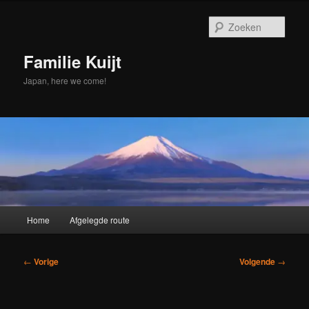
Spring
naar
Zoek
de
primaire
Familie Kuijt
inhoud
Japan, here we come!
Hoofdmenu
Home
Afgelegde route
Bericht
←
Vorige
Volgende
→
navigatie